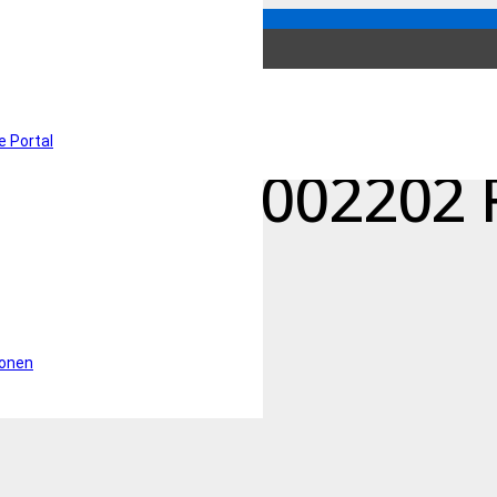
oses Schultersys
e Portal
on – 12-0002202 
ionen