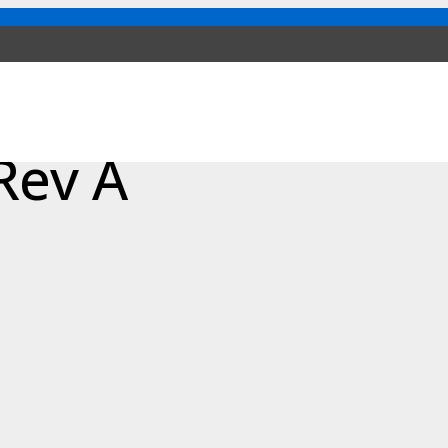
tem
Rev A