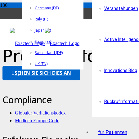
Germany (DE)
Veranstaltungen
Italy (IT)
Equinoxe Schaftl
Japan (JP)
Active Intelligenc
Spain (ES)
Produktinformati
Switzerland (DE)
UK (EN)
Innovations Blog
SEHEN SIE SICH DIES AN
Compliance
Rückrufinformat
Globaler Verhaltenskodex
Medtech Europe Code
für Patienten