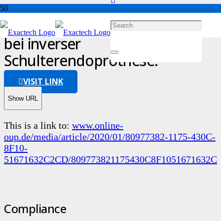
Die Rolle des Scapular-Notching
bei inverser
Schulterendoprothese.
VISIT LINK
Show URL
This is a link to:
www.online-
oup.de/media/article/2020/01/80977382-1175-430C-
8F10-
51671632C2CD/809773821175430C8F1051671632C2CD
Compliance