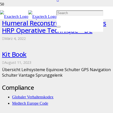
Exactech Equinoxe Shoulder
Humeral Reconstruction Prosthesis
HRP Operative Technique – DE
März 4, 2022
Kit Book
August 11, 2023
Übersicht Leihsysteme Equinoxe Schulter GPS Navigation
Schulter Vantage Sprunggelenk
Compliance
Globaler Verhaltenskodex
Medtech Europe Code