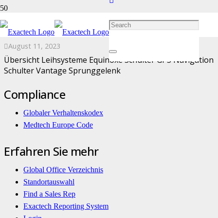
Kit Book
August 11, 2023
Übersicht Leihsysteme Equinoxe Schulter GPS Navigation
Schulter Vantage Sprunggelenk
Compliance
Globaler Verhaltenskodex
Medtech Europe Code
Erfahren Sie mehr
Global Office Verzeichnis
Standortauswahl
Find a Sales Rep
Exactech Reporting System